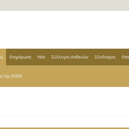
ις
Ενημέρωση
Νέα
Σύλλογοι Ασθενών
Σύνδεσμοι
Επι
ις της ΕΧΕΜ