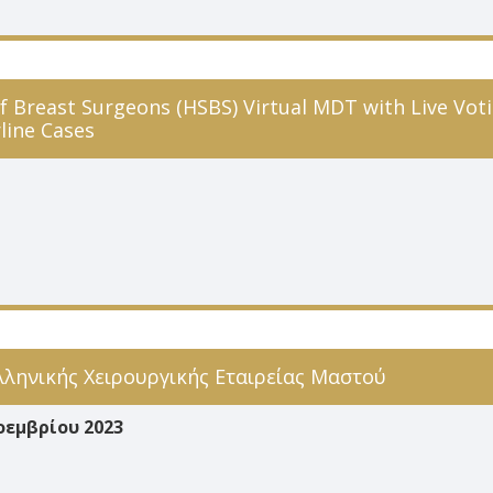
of Breast Surgeons (HSBS) Virtual MDT with Live Voti
rline Cases
λληνικής Χειρουργικής Εταιρείας Μαστού
οεμβρίου 2023