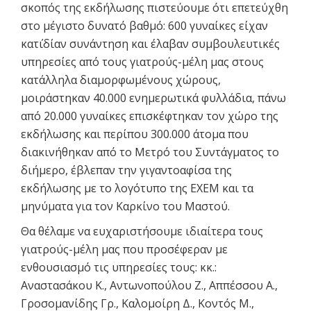
σκοπός της εκδήλωσης πιστεύουμε ότι επετεύχθη
στο μέγιστο δυνατό βαθμό: 600 γυναίκες είχαν
κατ΄ιδίαν συνάντηση και έλαβαν συμβουλευτικές
υπηρεσίες από τους γιατρούς-μέλη μας στους
κατάλληλα διαμορφωμένους χώρους,
μοιράστηκαν 40.000 ενημερωτικά φυλλάδια, πάνω
από 20.000 γυναίκες επισκέφτηκαν τον χώρο της
εκδήλωσης και περίπου 300.000 άτομα που
διακινήθηκαν από το Μετρό του Συντάγματος το
διήμερο, έβλεπαν την γιγαντοαφίσα της
εκδήλωσης με το λογότυπο της ΕΧΕΜ και τα
μηνύματα για τον Καρκίνο του Μαστού.
Θα θέλαμε να ευχαριστήσουμε ιδιαίτερα τους
γιατρούς-μέλη μας που προσέφεραν με
ενθουσιασμό τις υπηρεσίες τους: κκ.:
Αναστασάκου Κ., Αντωνοπούλου Ζ., Αππέσσου Α.,
Γροσομανίδης Γρ., Καλομοίρη Δ., Κοντός Μ.,