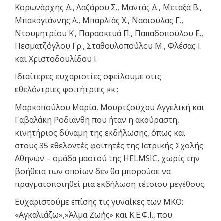
Κορωνάρχης Δ., Λαζάρου Σ., Μαντάς Δ., Μεταξά Β.,
Μπακογιάννης Α., Μπαρλιάς Χ., Νασιούλας Γ.,
Ντουμητρίου Κ., Παρασκευά Π., Παπαδοπούλου Ε.,
Πεσματζόγλου Γρ., Σταθουλοπούλου Μ., Φλέσας Ι.
και Χριστοδουλίδου Ι.
Ιδιαίτερες ευχαριστίες οφείλουμε στις
εθελόντριες φοιτήτριες κκ.:
Μαρκοπούλου Μαρία, Μουρτζούχου Αγγελική και
Γαβαλάκη Ροδιάνθη που ήταν η ακούραστη,
κινητήριος δύναμη της εκδήλωσης, όπως και
στους 35 εθελοντές φοιτητές της Ιατρικής Σχολής
Αθηνών – ομάδα μαστού της HELMSIC, χωρίς την
βοήθεια των οποίων δεν θα μπορούσε να
πραγματοποιηθεί μια εκδήλωση τέτοιου μεγέθους.
Ευχαριστούμε επίσης τις γυναίκες των ΜΚΟ:
«Αγκαλιάζω»,»Άλμα Ζωής» και Κ.Ε.Φ.Ι., που