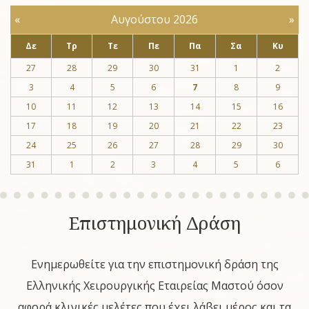
«
Αυγούστου 2026
»
Δε
Τρ
Τε
Πε
Πα
Σα
Κυ
27
28
29
30
31
1
2
3
4
5
6
7
8
9
10
11
12
13
14
15
16
17
18
19
20
21
22
23
24
25
26
27
28
29
30
31
1
2
3
4
5
6
Επιστημονική Δράση
Ενημερωθείτε για την επιστημονική δράση της
Ελληνικής Χειρουργικής Εταιρείας Μαστού όσον
αφορά κλινικές μελέτες που έχει λάβει μέρος και τα