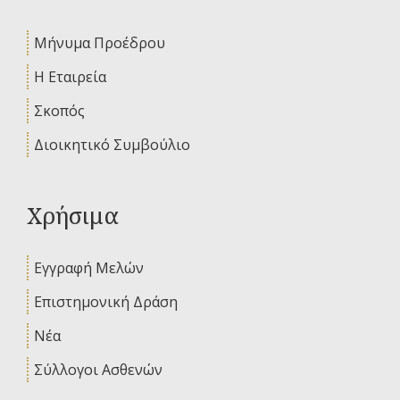
Μήνυμα Προέδρου
Η Εταιρεία
Σκοπός
Διοικητικό Συμβούλιο
Χρήσιμα
Εγγραφή Μελών
Επιστημονική Δράση
Νέα
Σύλλογοι Ασθενών