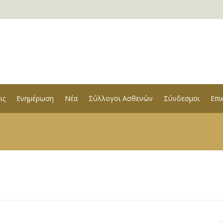
ις
Ενημέρωση
Νέα
Σύλλογοι Ασθενών
Σύνδεσμοι
Επι