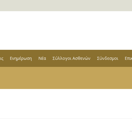
ις
Ενημέρωση
Νέα
Σύλλογοι Ασθενών
Σύνδεσμοι
Επι