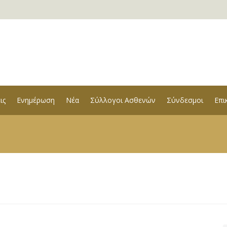
ις
Ενημέρωση
Νέα
Σύλλογοι Ασθενών
Σύνδεσμοι
Επι