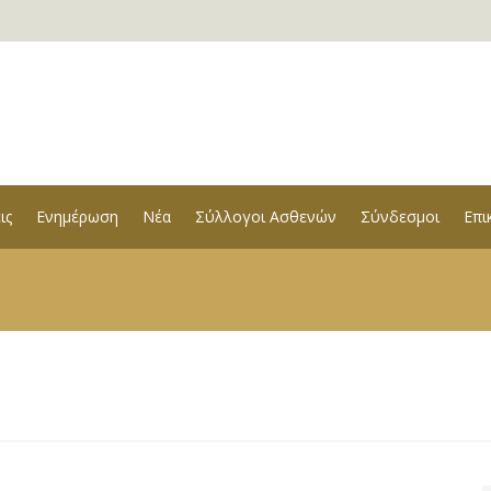
ις
Ενημέρωση
Νέα
Σύλλογοι Ασθενών
Σύνδεσμοι
Επι