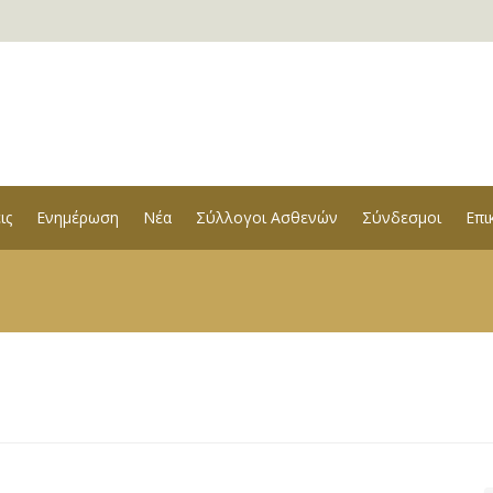
ις
Ενημέρωση
Νέα
Σύλλογοι Ασθενών
Σύνδεσμοι
Επι