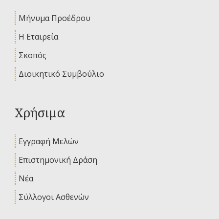
Μήνυμα Προέδρου
Η Εταιρεία
Σκοπός
Διοικητικό Συμβούλιο
Χρήσιμα
Εγγραφή Μελών
Επιστημονική Δράση
Νέα
Σύλλογοι Ασθενών