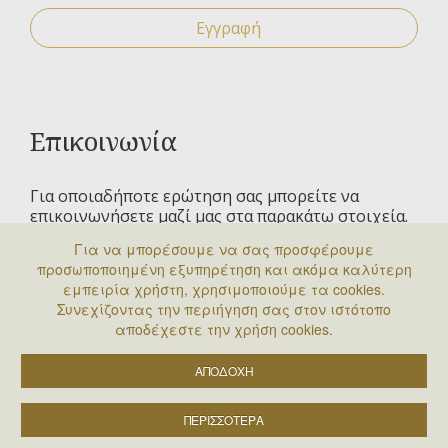
Εγγραφή
Επικοινωνία
Για οποιαδήποτε ερώτηση σας μπορείτε να
επικοινωνήσετε μαζί μας στα παρακάτω στοιχεία.
Για να μπορέσουμε να σας προσφέρουμε
Έσλιν 6, 11523 Αμπελόκηποι
προσωποποιημένη εξυπηρέτηση και ακόμα καλύτερη
εμπειρία χρήστη, χρησιμοποιούμε τα cookies.
ΔΕΥ - ΤΕΤ - ΠΑΡ : 09:00 - 13:00
Συνεχίζοντας την περιήγηση σας στον ιστότοπο
210 6448140
αποδέχεστε την χρήση cookies.
exem2000c@gmail.com
ΑΠΟΔΟΧΗ
© 2026 EXEM | Web Design by
Ruler Digital Agency
&
ΠΕΡΙΣΣΟΤΕΡΑ
CnC tech