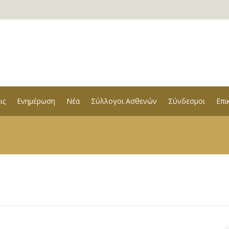
ις
Ενημέρωση
Νέα
Σύλλογοι Ασθενών
Σύνδεσμοι
Επι